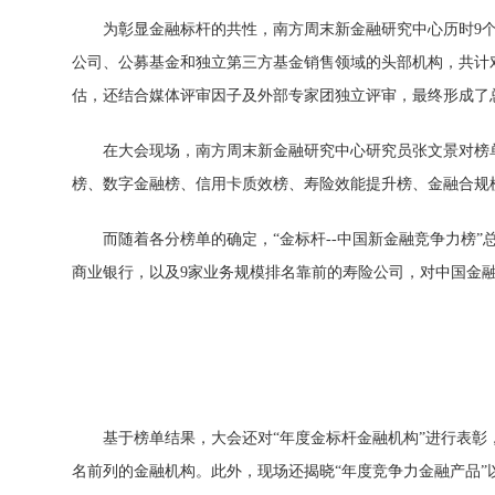
为彰显
金融标杆的共
性，南方周末新
金融研究中心历时9个
公司、公募
基金和
独立第三方
基金销售领域的头部机构，共计对
估，还结合媒体评审因子及外部专家团
独立评审，最终形成了
在大会现场，南方周末新
金融研究中心研究员张文景对榜
榜、数字
金融榜、信用卡质效榜、寿险效能提升榜、
金融合规
而随着各分榜单的确定，“金标杆--
中国新
金融竞争力榜”
商业银行，以及9家业务规模排名靠前的寿险公司，对
中国
金
基于榜单结果，大会还对“年度金标杆
金融机构”进行表彰
名前列的
金融机构。此外，现场还揭晓“年度竞争力
金融产品”