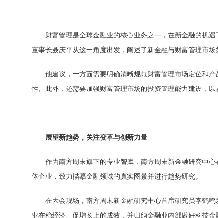
财富管理是全球
金融业的核心业务之一，在新
金融的机遇
董事长聂庆
平从这一角度出发，阐述了新
金融与财富管理市场
他建议，一方面需要明确清晰规范财富管理市场定位和产
性。此外，还需要加强财富管理市场的
投资管理能力建设，以
展望新趋势，关注变革与创新力量
作为南方周末旗下的专业智库，南方周末新
金融研究中心在
体企业，致力描摹
金融领域的真实图景并进行趋势研究。
在大会现场，南方周末新
金融研究中心首席研究员李鹤鸣
业在稳经济、促增长上的成效，并归纳
金融业内部做好科技
金