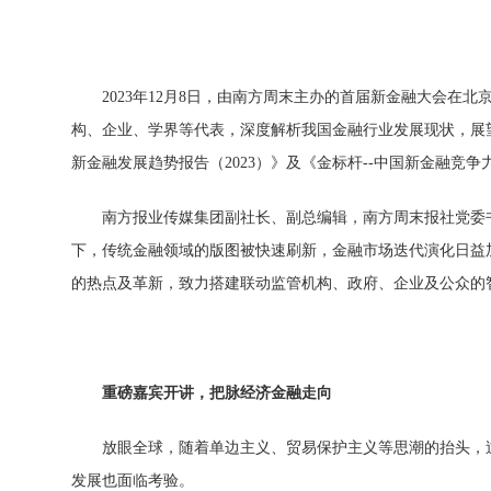
2023年12月8日，由南方周末主办的首届新
金融大会在北京
构、企业、学界等代表，深度解析我国
金融行业发展现状，展
新
金融发展趋势报告（2023）》及《金标杆--
中国新
金融竞争
南方报业传媒集团副社长、副
总编辑，南方周末报社党委
下，传统
金融领域的版图被快速刷新，
金融市场迭代演化日益
的热点及革新，致力搭建联动监管机构、
政府、企业及公众的
重磅嘉宾开讲，把脉经济
金融走向
放眼全球，随着单边主义、贸易保护主义等思潮的抬头，
发展也面临考验。