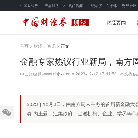
中国财经界
产品服务
热门视频
一键诊股
学炒股
财经社区
财经要闻
首页
>
财经
>
资讯
>
正文
金融专家热议行业新局，南方周
中国财经界·www.qbjrxs.com
2023-12-12 17:41:50
本文提供
2023年12月8日，由南方周末主办的首届新金融大会在北
势”为主题，汇集政府、金融机构、企业、学界等代