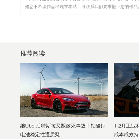
如您不希望作品出现在本站，可联系我们要求撤下您的作品。邮箱:i
推荐阅读
继Uber后特斯拉又酿致死事故！钴酸锂
1-2月工业
电池稳定性遭质疑
成本成效持