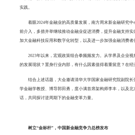
实践。
着眼2024年
金融业的高质量发展，南方周末新
金融研究中
前介入，多措并举继续推动
金融业促进消费，提升
金融支持实
加大
金融科技应用和数字化转型，以及进一步加强
金融消费者
2023年以来，宏观政策组合拳频频发力。从学界及企业
的发展现状？置身行业内部，有什么因素值得着重留意？在经
结合上述话题，大会邀请清华大学
国家
金融研究院副院长
学
金融学教授、博导郭田勇，度小满首席架构师李丰，以及北
话，共同探讨逆周期下的
金融变革力量。
树立
“
金标杆
”
，
中国新
金融竞争力
总榜发布