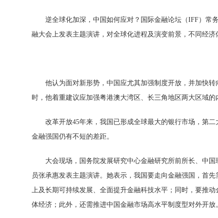
逆全球化加深，
中国如何应对？国际
金融论坛（IFF）
融大会上发表主题演讲，对全球化进程及演变前景，不同经济
他认为面对新形势，
中国应尤其加强制度开放，并加快转
时，他着重建议应加强粤港澳大湾区、长三角地区两大区域的
改革开放45年来，我国已形成全球最大的银行市场，第二
金融强国仍有不短的差距。
大会现场，国务院发展研究中心
金融研究所前
所长、
中国
员张承惠发表主题演讲。她表示，我国要走向
金融强国，首先
上及长期可持续发展、全面提升
金融科技水
平；同时，要推动
体经济；此外，还需推进
中国
金融市场高水
平制度型对外开放