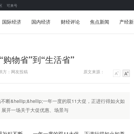
区
可来号
国际经济
国内经济
财经评论
焦点新闻
产经新
“购物省”到“生活省”
供方：网友投稿
原文来源：
ellip;&hellip;一年一度的双11大促，正进行得如火如
C，展开一场关于大促优惠、场景与
重补贴不断……一年一度的双11大促，正进行得如火如荼。