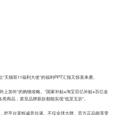
位“天猫双11福利大使”的福利PPT汇报又惊喜来袭。
“补上加补”的购物攻略。“
国家补贴+淘宝百亿补贴+百亿金
各类商品，甚至品牌新款都能实现“
”。
低至五折
优惠，把平台宠粉诚意拉满。不仅全球大牌、官方正品能享受