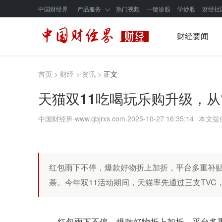
中国财经界
产品服务
热门视频
一键诊股
学炒股
财经社
财经要闻
首页
>
财经
>
资讯
>
正文
天猫双11吃喝玩乐购升级，从
中国财经界·www.qbjrxs.com
2025-10-27 16:35:14
本文提
红包雨下不停，爆款好物折上加折，平台多重补贴不断&h
荼。今年双11活动期间，天猫率先通过三支TV
红包雨下不停，爆款好物折上加折，平台多