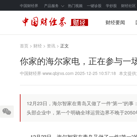
中国财经界
产品服务
热门视频
一键诊股
学炒股
财经社区
财经要闻
首页
>
财经
>
资讯
>
正文
你家的海尔家电，正在参与一
中国财经界·www.qbjrxs.com
2025-12-25 10:57:18
本文提供
12月23日，海尔智家在青岛又做了一件“第一”的
头部企业中，第一个明确全球运营边界不晚于205
12月23日，海尔智家在青岛又做了一件“第一