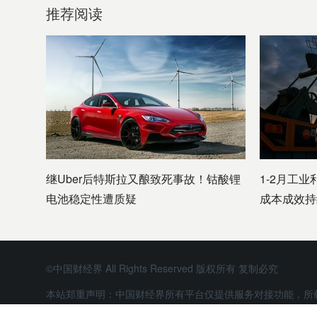
推荐阅读
继Uber后特斯拉又酿致死事故！钴酸锂
1-2月工业
电池稳定性遭质疑
成本成效持
©中国财经界 All Rights Reserved 版权所有 复制必究
本站郑重声明：中国财经界所有平台仅提供服务对接功能，所