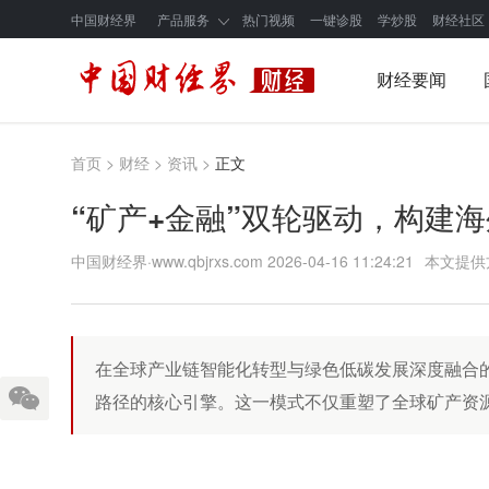
中国财经界
产品服务
热门视频
一键诊股
学炒股
财经社区
财经要闻
首页
>
财经
>
资讯
>
正文
“矿产+金融”双轮驱动，构建
中国财经界·www.qbjrxs.com
2026-04-16 11:24:21
本文提供
在全球产业链智能化转型与绿色低碳发展深度融合的
路径的核心引擎。这一模式不仅重塑了全球矿产资