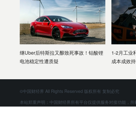
继Uber后特斯拉又酿致死事故！钴酸锂
1-2月工业
电池稳定性遭质疑
成本成效持
©中国财经界 All Rights Reserved 版权所有 复制必究
本站郑重声明：中国财经界所有平台仅提供服务对接功能，所