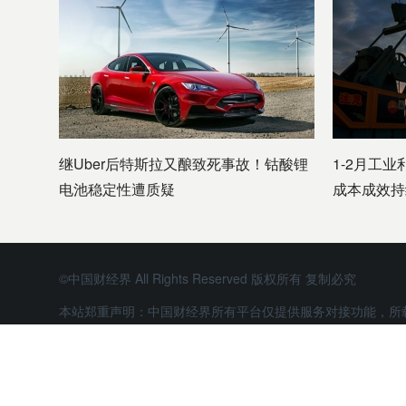
继Uber后特斯拉又酿致死事故！钴酸锂
1-2月工业
电池稳定性遭质疑
成本成效持
©中国财经界 All Rights Reserved 版权所有 复制必究
本站郑重声明：中国财经界所有平台仅提供服务对接功能，所