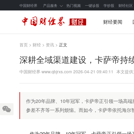
中国财经界
产品服务
热门视频
一键诊股
学炒股
财经社区
财经要闻
首页
>
财经
>
资讯
>
正文
深耕全域渠道建设，卡萨帝持
中国财经界·www.qbjrxs.com
2026-04-21 09:40:11
本文提供
作为20年品牌、10年冠军，卡萨帝正引领一场高
参差不齐等一系列烦恼。而如今，卡萨帝依托海尔
作为20年品牌、10年冠军，卡萨帝正引领一