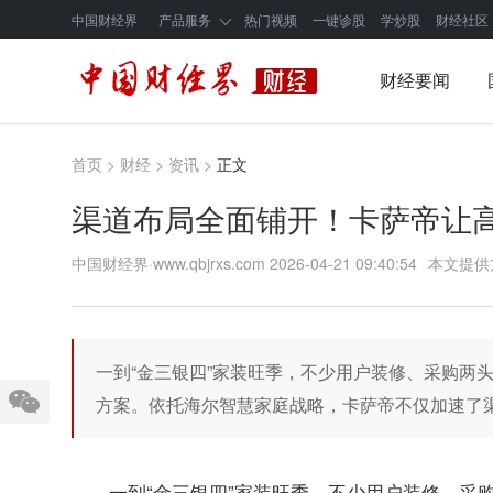
中国财经界
产品服务
热门视频
一键诊股
学炒股
财经社区
财经要闻
首页
>
财经
>
资讯
>
正文
渠道布局全面铺开！卡萨帝让
中国财经界·www.qbjrxs.com
2026-04-21 09:40:54
本文提供
一到“金三银四”家装旺季，不少用户装修、采购两
方案。依托海尔智慧家庭战略，卡萨帝不仅加速了
一到“金三银四”家装旺季，不少用户装修、采