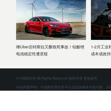
继Uber后特斯拉又酿致死事故！钴酸锂
1-2月工业
电池稳定性遭质疑
成本成效持
©中国财经界 All Rights Reserved 版权所有 复制必究
本站郑重声明：中国财经界所有平台仅提供服务对接功能，所