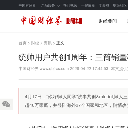
中国财经界
产品服务
热门视频
一键诊股
学炒股
财经社区
财经要闻
首页
>
财经
>
资讯
>
正文
统帅用户共创1周年：三筒销量破
中国财经界·www.qbjrxs.com
2026-04-22 17:44:53
本文提供
4月17日，“你好!懒人同学”洗事共创&middot
超40万家庭，并登陆海外27个国家和地区，悄悄
4月17日，“你好!懒人同学”洗事共创·懒人