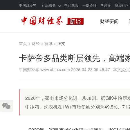
中国财经界
产品服务
热门视频
一键诊股
学炒股
财经社区
财经要闻
首页
>
财经
>
资讯
>
正文
卡萨帝多品类断层领先，高端家
中国财经界·www.qbjrxs.com
2026-04-23 09:45:47
本文提供
2026年，家电市场分化进一步加剧。据GfK中怡
中冰箱、洗衣机在1W+市场份额分别为49.5%、71
2026年，家电市场分化进一步加剧。据GfK