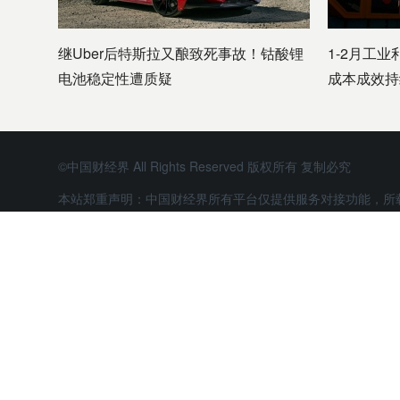
继Uber后特斯拉又酿致死事故！钴酸锂
1-2月工业
电池稳定性遭质疑
成本成效持
©中国财经界 All Rights Reserved 版权所有 复制必究
本站郑重声明：中国财经界所有平台仅提供服务对接功能，所