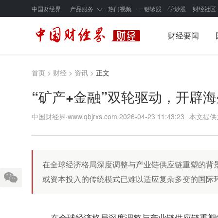
中国财经界
产品服务
热门视频
一键诊股
学炒股
财经社区
财经要闻
首页
>
财经
>
资讯
>
正文
“矿产+金融”双轮驱动，开辟
中国财经界·www.qbjrxs.com
2026-04-23 11:43:23
本文提供
在全球经济格局深度调整与产业链供应链重塑的背
或资本投入的传统模式已难以适应复杂多变的国际环
在全球经济格局深度调整与产业链供应链重塑