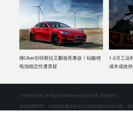
继Uber后特斯拉又酿致死事故！钴酸锂
1-2月工业
电池稳定性遭质疑
成本成效持
©中国财经界 All Rights Reserved 版权所有 复制必究
本站郑重声明：中国财经界所有平台仅提供服务对接功能，所