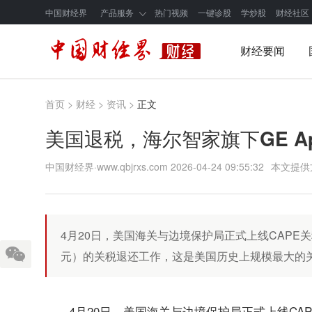
中国财经界
产品服务
热门视频
一键诊股
学炒股
财经社区
财经要闻
首页
>
财经
>
资讯
>
正文
美国退税，海尔智家旗下GE Ap
中国财经界·www.qbjrxs.com
2026-04-24 09:55:32
本文提供
4月20日，美国海关与边境保护局正式上线CAPE关
元）的关税退还工作，这是美国历史上规模最大的
4月20日，美国海关与边境保护局正式上线CAP