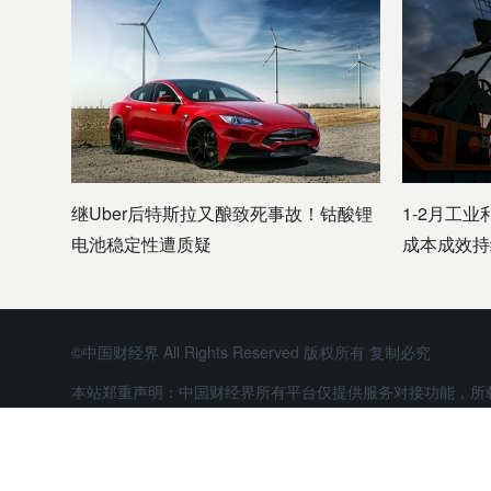
继Uber后特斯拉又酿致死事故！钴酸锂
1-2月工业
电池稳定性遭质疑
成本成效持
©中国财经界 All Rights Reserved 版权所有 复制必究
本站郑重声明：中国财经界所有平台仅提供服务对接功能，所