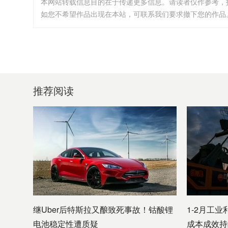
本网站转载信息目的在于传递更多信息。请读者仅作参考，
如您不希望作品出现在本站，可联系我们要求撤下您的作品。邮箱:i
推荐阅读
继Uber后特斯拉又酿致死事故！钴酸锂
1-2月工业
电池稳定性遭质疑
成本成效持