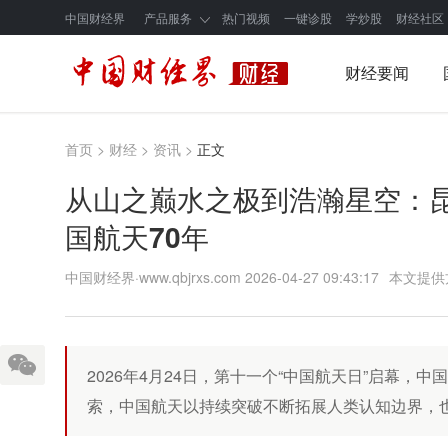
中国财经界
产品服务
热门视频
一键诊股
学炒股
财经社区
财经要闻
首页
>
财经
>
资讯
>
正文
从山之巅水之极到浩瀚星空：
国航天70年
中国财经界·www.qbjrxs.com
2026-04-27 09:43:17
本文提供
2026年4月24日，第十一个“中国航天日”启幕，
索，中国航天以持续突破不断拓展人类认知边界，也