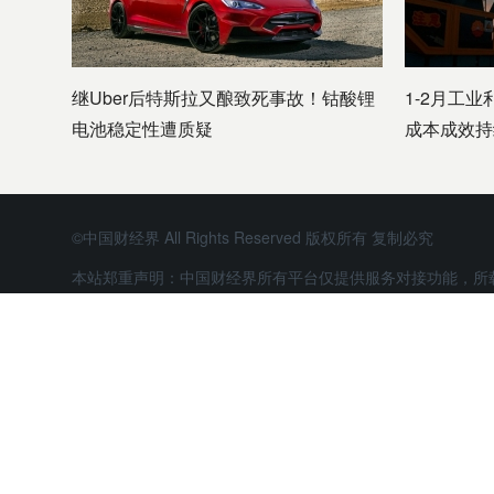
继Uber后特斯拉又酿致死事故！钴酸锂
1-2月工业
电池稳定性遭质疑
成本成效持
©中国财经界 All Rights Reserved 版权所有 复制必究
本站郑重声明：中国财经界所有平台仅提供服务对接功能，所