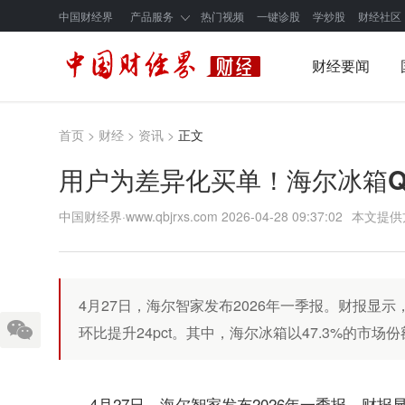
中国财经界
产品服务
热门视频
一键诊股
学炒股
财经社区
财经要闻
首页
>
财经
>
资讯
>
正文
用户为差异化买单！海尔冰箱Q
中国财经界·www.qbjrxs.com
2026-04-28 09:37:02
本文提供
4月27日，海尔智家发布2026年一季报。财报显示，
环比提升24pct。其中，海尔冰箱以47.3%的市场份
4月27日，海尔智家发布2026年一季报。财报显