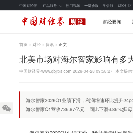
中国财经界
产品服务
热门视频
一键诊股
学炒股
财经社区
财经要闻
首页
>
财经
>
资讯
>
正文
北美市场对海尔智家影响有多大
中国财经界·www.qbjrxs.com
2026-04-28 09:58:27
本文提供
海尔智家2026Q1业绩下滑，利润增速环比提升24
海尔智家Q1营收736.87亿元，同比下滑6.86%;归母
海尔智家2026Q1业绩下滑，利润增速环比提升