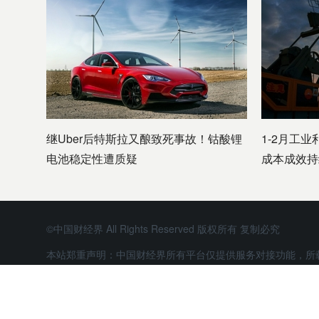
继Uber后特斯拉又酿致死事故！钴酸锂
1-2月工业
电池稳定性遭质疑
成本成效持
©中国财经界 All Rights Reserved 版权所有 复制必究
本站郑重声明：中国财经界所有平台仅提供服务对接功能，所