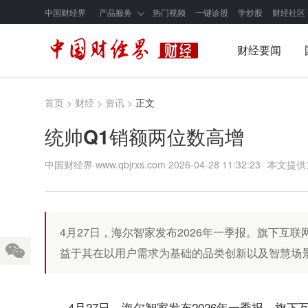
中国财经界
产品服务
热门视频
一键诊股
学炒股
财经社区
财经要闻
首页
>
财经
>
资讯
>
正文
统帅Q1销额两位数高增
中国财经界·www.qbjrxs.com
2026-04-28 11:32:23
本文提供
4月27日，海尔智家发布2026年一季报。旗下互联
益于其在以用户需求为基础的品类创新以及智慧场
4月27日，海尔智家发布2026年一季报。旗下