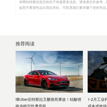
本网站转载信息目的在于传递更多信息。请读者仅作参考，
如您不希望作品出现在本站，可联系我们要求撤下您的作品。邮箱:i
推荐阅读
继Uber后特斯拉又酿致死事故！钴酸锂
1-2月工业
电池稳定性遭质疑
成本成效持