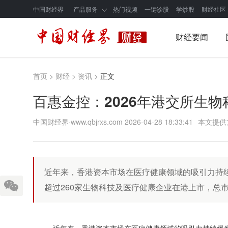
中国财经界
产品服务
热门视频
一键诊股
学炒股
财经社区
财经要闻
首页
>
财经
>
资讯
>
正文
百惠金控：2026年港交所生
中国财经界·www.qbjrxs.com
2026-04-28 18:33:41
本文提供
近年来，香港资本市场在医疗健康领域的吸引力持续
超过260家生物科技及医疗健康企业在港上市，总