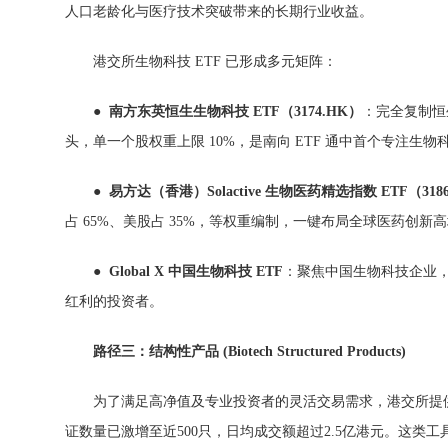
人口老龄化与医疗技术突破带来的长期行业收益。
港交所生物科技 ETF 已形成多元矩阵：
●
南方东英恒生生物科技 ETF（3174.HK）
：完全复制恒
头，单一个股权重上限 10%，是南向 ETF 通中首个专注生物科
●
易方达（香港）Solactive 生物医药精
选
指
数
ETF（318
占 65%、美股占 35%，等权重编制，一键布局全球医药创新
●
Global X 中国生物科技 ETF
：聚焦中国生物科技企业，
红利的投资者。
路
径
三：
结
构性
产
品
(Biotech Structured Products)
为了满足高净值及专业投资者的灵活交易需求，港交所提供了
证数量已激增至近500只，日均成交额超过2.5亿港元。这