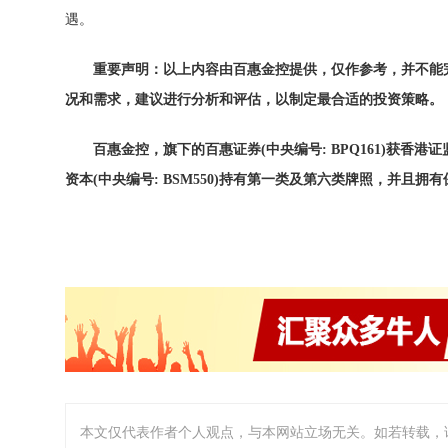
遇。
重要声明：以上
内
容由百
惠金控提供
，
仅
作参考，并不能
况和需求，建
议进
行分析和
评
估，以制定最合适的投
资
策略。
百惠金控，旗下的百惠
证
券
(中央
编
号
: BPQ161)
获
香港
证
资
本
(中央
编
号
: BSM550)
持有第
一类及第六类牌照，并且拥有
本文仅代表作者个人观点，与本网站立场无关。如若转载，