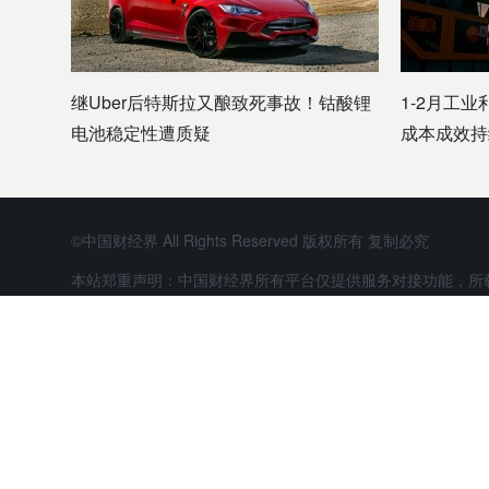
继Uber后特斯拉又酿致死事故！钴酸锂
1-2月工业
电池稳定性遭质疑
成本成效持
©中国财经界 All Rights Reserved 版权所有 复制必究
本站郑重声明：中国财经界所有平台仅提供服务对接功能，所