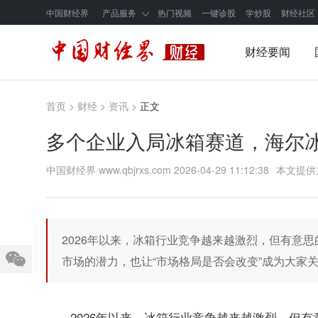
中国财经界
产品服务
热门视频
一键诊股
学炒股
财经社区
财经要闻
首页
>
财经
>
资讯
>
正文
多个企业入局冰箱赛道，海尔
中国财经界·www.qbjrxs.com
2026-04-29 11:12:38
本文提供
2026年以来，冰箱行业竞争越来越激烈，但有意
市场的潜力，也让“市场格局是否会改变”成为大家关
2026年以来，冰箱行业竞争越来越激烈，但