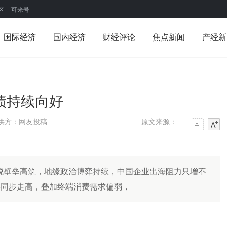
区
可来号
国际经济
国内经济
财经评论
焦点新闻
产经新
绩持续向好
供方：网友投稿
原文来源：
关税壁垒高筑，地缘政治博弈持续，中国企业出海阻力只增不
原料同步走高，叠加终端消费需求偏弱，