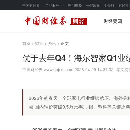
中国财经界
产品服务
热门视频
一键诊股
学炒股
财经社
财经要闻
首页
>
财经
>
资讯
>
正文
优于去年Q4！海尔智家Q1业
中国财经界·www.qbjrxs.com
2026-04-29 14:37:32
本文提
2026年的春天，全球家电行业继续承压。海外
减;国内铜价突破9.5万元/吨，铝、塑料等关键
2026年的春天，全球家电行业继续承压。