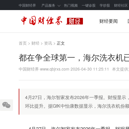
中国财经界
产品服务
热门视频
一键诊股
学炒股
财经社区
财经要闻
首页
>
财经
>
资讯
>
正文
都在争全球第一，海尔洗衣机
中国财经界·www.qbjrxs.com
2026-04-30 11:25:11
本文提供
4月27日，海尔智家发布2026年一季报。财报显示，
环比提升。据GfK中怡康数据显示，海尔洗衣机份额
4月27日，海尔智家发布2026年一季报。财报显