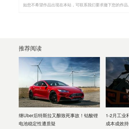
如您不希望作品出现在本站，可联系我们要求撤下您的作品。邮箱:i
推荐阅读
继Uber后特斯拉又酿致死事故！钴酸锂
1-2月工业
电池稳定性遭质疑
成本成效持