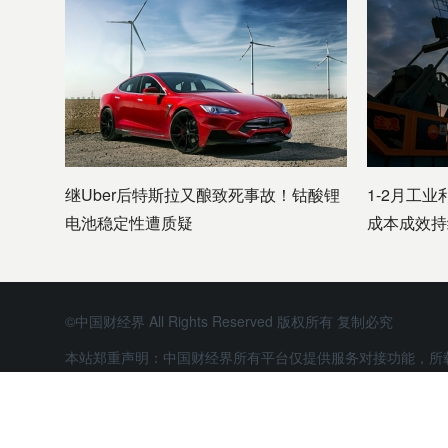
继Uber后特斯拉又酿致死事故！钴酸锂
1-2月工业
电池稳定性遭质疑
成本成效持
©中国财经界 All Rights Reserved 版权所有 复制必究
本站郑重声明：中国财经界所有平台仅提供服务对接功能，所