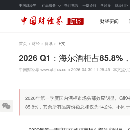
中国财经界
产品服务
热门视频
一键诊股
学炒股
财经社区
财经要闻
首页
>
财经
>
资讯
>
正文
2026 Q1：海尔酒柜占85.8%
中国财经界·www.qbjrxs.com
2026-04-30 11:25:45
本文提供
2026年第一季度国内酒柜市场头部效应明显。Gf
85.8%，其余所有品牌份额总和仅为14.2%。不
2026年第一季度国内酒柜市场头部效应明显。