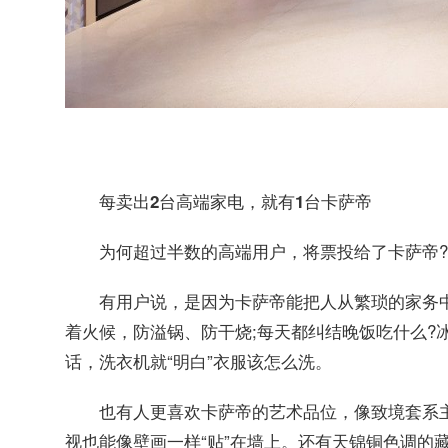
每卖出2台高端家电，就有1台卡萨帝
为何超过半数的高端用户，将票投给了卡萨帝?
有用户说，是因为卡萨帝能把人从繁琐的家务中解
着火候，防溢锅、防干烧;每天都纠结晚饭吃什么?冰
话，洗衣机就“明白”衣服该怎么洗。
也有人更喜欢卡萨帝的艺术品位，像致境套系
视也能像壁画一样“贴”在墙上。还有天锦铜色调的