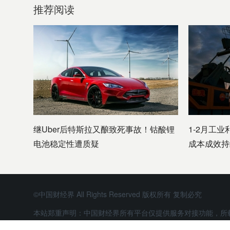
推荐阅读
继Uber后特斯拉又酿致死事故！钴酸锂
1-2月工业
电池稳定性遭质疑
成本成效持
©中国财经界 All Rights Reserved 版权所有 复制必究
本站郑重声明：中国财经界所有平台仅提供服务对接功能，所