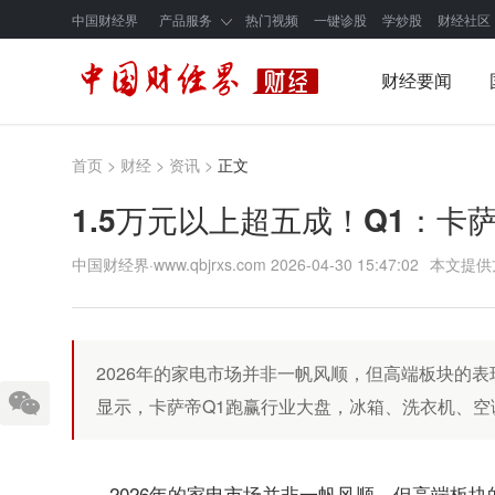
中国财经界
产品服务
热门视频
一键诊股
学炒股
财经社区
财经要闻
首页
>
财经
>
资讯
>
正文
1.5万元以上超五成！Q1：卡
中国财经界·www.qbjrxs.com
2026-04-30 15:47:02
本文提供
2026年的家电市场并非一帆风顺，但高端板块的表
显示，卡萨帝Q1跑赢行业大盘，冰箱、洗衣机、空
2026年的家电市场并非一帆风顺，但高端板块