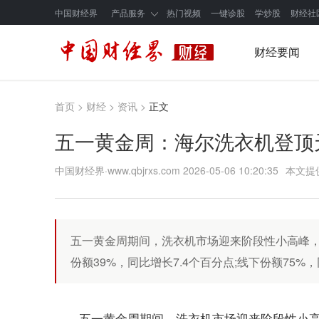
中国财经界
产品服务
热门视频
一键诊股
学炒股
财经社
财经要闻
首页
>
财经
>
资讯
>
正文
五一黄金周：海尔洗衣机登顶天
中国财经界·www.qbjrxs.com
2026-05-06 10:20:35
本文提
五一黄金周期间，洗衣机市场迎来阶段性小高峰
份额39%，同比增长7.4个百分点;线下份额75
五一黄金周期间，洗衣机市场迎来阶段性小