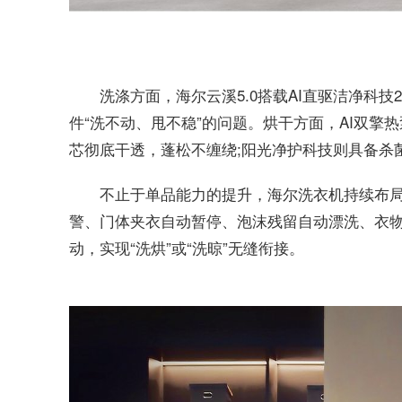
洗涤方面，海尔云溪5.0搭载AI直驱洁净科技
件“洗不动、甩不稳”的问题。烘干方面，AI双擎热泵
芯彻底干透，蓬松不缠绕;阳光净护科技则具备杀
不止于单品能力的提升，海尔洗衣机持续布局智
警、门体夹衣自动暂停、泡沫残留自动漂洗、衣
动，实现“洗烘”或“洗晾”无缝衔接。