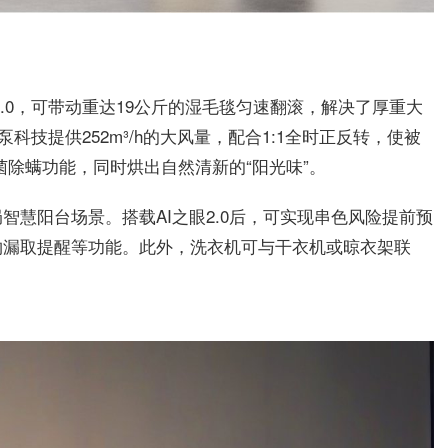
2.0，可带动重达19公斤的湿毛毯匀速翻滚，解决了厚重大
科技提供252m³/h的大风量，配合1:1全时正反转，使被
菌除螨功能，同时烘出自然清新的“阳光味”。
慧阳台场景。搭载AI之眼2.0后，可实现串色风险提前预
物漏取提醒等功能。此外，洗衣机可与干衣机或晾衣架联