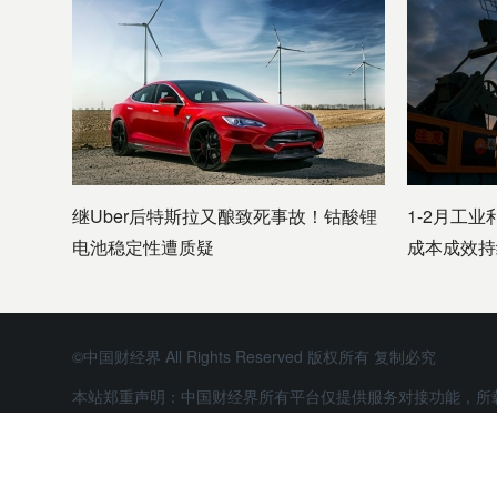
继Uber后特斯拉又酿致死事故！钴酸锂
1-2月工业
电池稳定性遭质疑
成本成效持
©中国财经界 All Rights Reserved 版权所有 复制必究
本站郑重声明：中国财经界所有平台仅提供服务对接功能，所