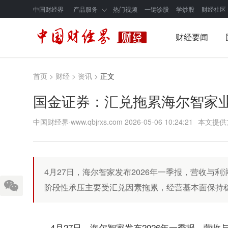
中国财经界
产品服务
热门视频
一键诊股
学炒股
财经社区
财经要闻
首页
>
财经
>
资讯
>
正文
国金证券：汇兑拖累海尔智家
中国财经界·www.qbjrxs.com
2026-05-06 10:24:21
本文提供
4月27日，海尔智家发布2026年一季报，营收与
阶段性承压主要受汇兑因素拖累，经营基本面保持
4月27日，海尔智家发布2026年一季报，营