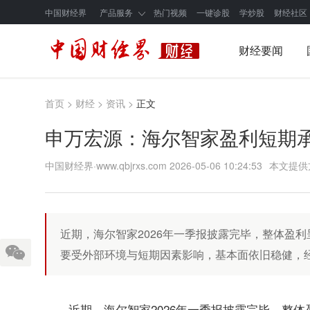
中国财经界
产品服务
热门视频
一键诊股
学炒股
财经社区
财经要闻
首页
>
财经
>
资讯
>
正文
申万宏源：海尔智家盈利短期
中国财经界·www.qbjrxs.com
2026-05-06 10:24:53
本文提供
近期，海尔智家2026年一季报披露完毕，整体盈
要受外部环境与短期因素影响，基本面依旧稳健，
近期，海尔智家2026年一季报披露完毕，整