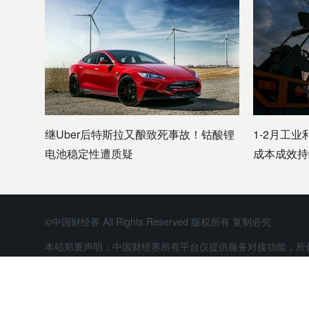
继Uber后特斯拉又酿致死事故！钴酸锂
1-2月工业
电池稳定性遭质疑
成本成效持
©中国财经界 All Rights Reserved 版权所有 复制必究
本站郑重声明：中国财经界所有平台仅提供服务对接功能，所