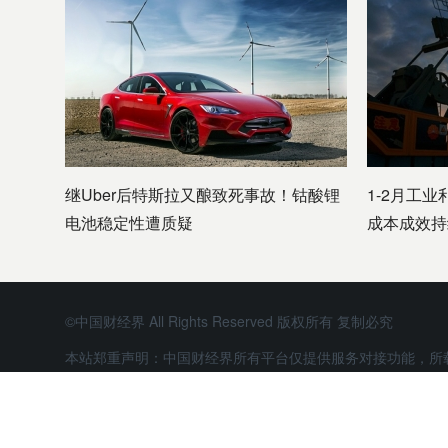
继Uber后特斯拉又酿致死事故！钴酸锂
1-2月工业
电池稳定性遭质疑
成本成效持
©中国财经界 All Rights Reserved 版权所有 复制必究
本站郑重声明：中国财经界所有平台仅提供服务对接功能，所