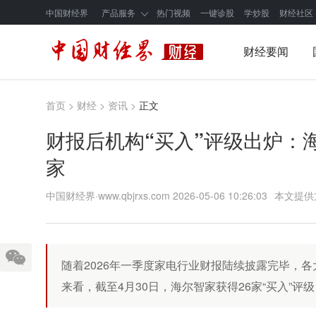
中国财经界
产品服务
热门视频
一键诊股
学炒股
财经社区
财经要闻
首页
>
财经
>
资讯
>
正文
财报后机构“买入”评级出炉：海
家
中国财经界·www.qbjrxs.com
2026-05-06 10:26:03
本文提供
随着2026年一季度家电行业财报陆续披露完毕，
来看，截至4月30日，海尔智家获得26家“买入”评