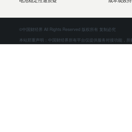
电池稳定性遭质疑
成本成效持
©中国财经界 All Rights Reserved 版权所有 复制必究
本站郑重声明：中国财经界所有平台仅提供服务对接功能，所