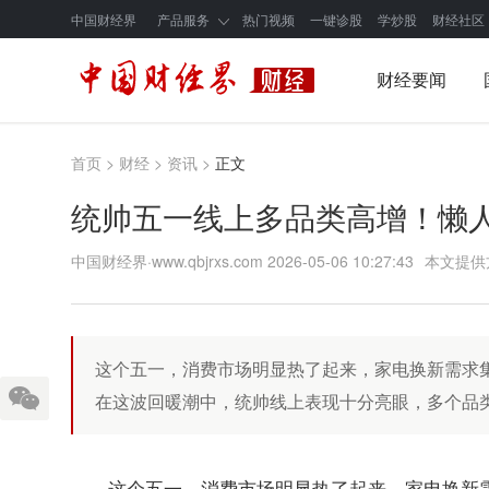
中国财经界
产品服务
热门视频
一键诊股
学炒股
财经社区
财经要闻
首页
>
财经
>
资讯
>
正文
统帅五一线上多品类高增！懒人
中国财经界·www.qbjrxs.com
2026-05-06 10:27:43
本文提供
这个五一，消费市场明显热了起来，家电换新需求集
在这波回暖潮中，统帅线上表现十分亮眼，多个品类
这个五一，消费市场明显热了起来，家电换新需