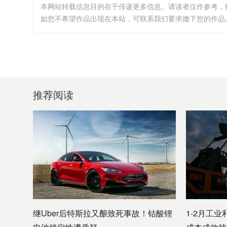
本网站转载信息目的在于传递更多信息。请读者仅作参考，
如您不希望作品出现在本站，可联系我们要求撤下您的作品。邮箱:i
推荐阅读
继Uber后特斯拉又酿致死事故！钴酸锂
1-2月工业