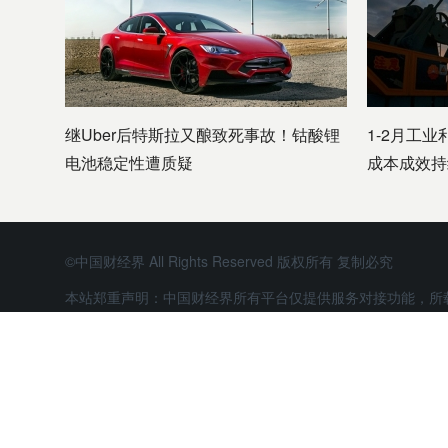
继Uber后特斯拉又酿致死事故！钴酸锂
1-2月工业
电池稳定性遭质疑
成本成效持
©中国财经界 All Rights Reserved 版权所有 复制必究
本站郑重声明：中国财经界所有平台仅提供服务对接功能，所