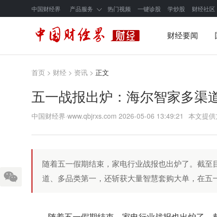
中国财经界
产品服务
热门视频
一键诊股
学炒股
财经社区
财经要闻
首页
>
财经
>
资讯
>
正文
五一战报出炉：海尔智家多渠
中国财经界·www.qbjrxs.com
2026-05-06 13:49:21
本文提供
随着五一假期结束，家电行业战报也出炉了。截至
道、多品类第一，还斩获大量智慧套购大单，在五
随着五一假期结束，家电行业战报也出炉了。