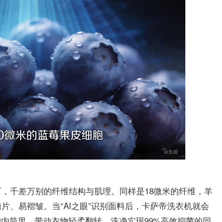
，千差万别的纤维结构与肌理。同样是18微米的纤维，羊
片、易褶皱。当“AI之眼”识别面料后，卡萨帝洗衣机就会
护内筒里，带动衣物轻柔翻转，洗净实现99%高效抑菌的同