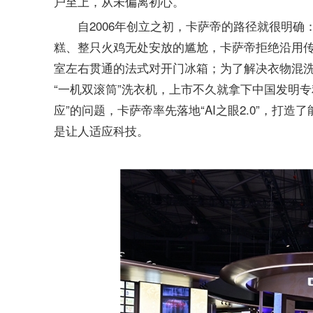
户至上，从未偏离初心。
自2006年创立之初，卡萨帝的路径就很明
糕、整只火鸡无处安放的尴尬，卡萨帝拒绝沿用传
室左右贯通的法式对开门冰箱；为了解决衣物混
“一机双滚筒”洗衣机，上市不久就拿下中国发明
应”的问题，卡萨帝率先落地“AI之眼2.0”，打造
是让人适应科技。