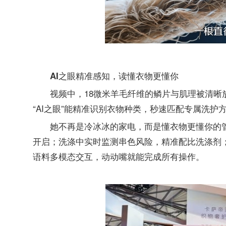
AI
之眼精准感知，读懂衣物更懂你
视频中，18微米羊毛纤维的鳞片与肌理被清
“AI之眼”能精准识别衣物种类，秒速匹配专属洗护
她不再是冷冰冰的家电，而是懂衣物更懂你的
开启；洗涤中实时监测串色风险，精准配比洗涤剂
语料多模态交互，动动嘴就能完成所有操作。