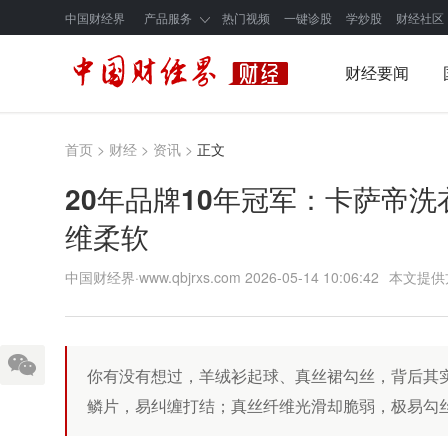
中国财经界
产品服务
热门视频
一键诊股
学炒股
财经社区
财经要闻
首页
>
财经
>
资讯
>
正文
20年品牌10年冠军：卡萨帝洗
维柔软
中国财经界·www.qbjrxs.com
2026-05-14 10:06:42
本文提供
你有没有想过，羊绒衫起球、真丝裙勾丝，背后其实
鳞片，易纠缠打结；真丝纤维光滑却脆弱，极易勾