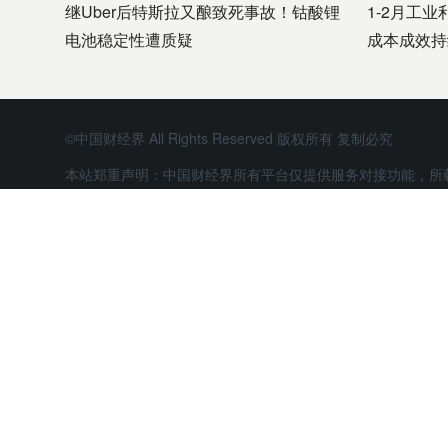
继Uber后特斯拉又酿致死事故！钴酸锂
1-2月工业
电池稳定性遭质疑
成本成效持
©中国财经界 All Rights Reserved 版权所有 复制必究
本站郑重声明：中国财经界所有平台仅提供服务对接功能，所