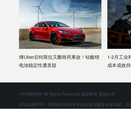
继Uber后特斯拉又酿致死事故！钴酸锂
1-2月工业
电池稳定性遭质疑
成本成效持
©中国财经界 All Rights Reserved 版权所有 复制必究
本站郑重声明：中国财经界所有平台仅提供服务对接功能，所