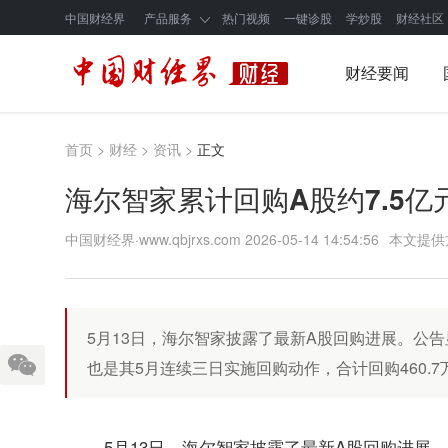
中国财经界
产品服务
热门视频
一键诊股
学炒股
财经社区
财经要闻
首页
>
财经
>
资讯
>
正文
海尔智家累计回购A股约7.5亿元
中国财经界·www.qbjrxs.com
2026-05-14 14:54:56
本文提供
5月13日，海尔智家披露了最新A股回购进展。公告显
也是其5月连续三日实施回购动作，合计回购460.
5月13日，海尔智家披露了最新A股回购进展。公