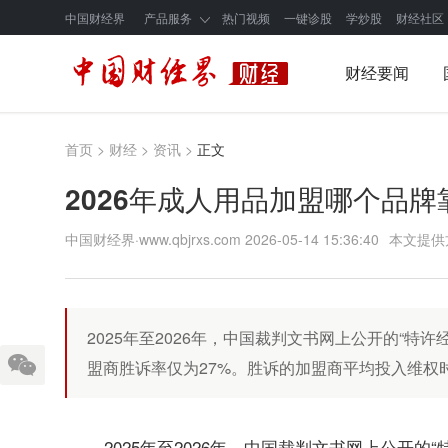
中国财经界
产品服务
热门视频
一键诊股
学炒股
财经社区
财经要闻
首页
>
财经
>
资讯
>
正文
2026年成人用品加盟哪个品
中国财经界·www.qbjrxs.com
2026-05-14 15:36:40
本文提供
2025年至2026年，中国裁判文书网上公开的“特
盟商胜诉率仅为27%。胜诉的加盟商平均投入维权
2025年至2026年，中国裁判文书网上公开的