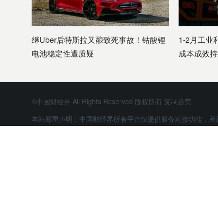
继Uber后特斯拉又酿致死事故！钴酸锂
1-2月工业
电池稳定性遭质疑
成本成效持
©中国财经界 All Rights Reserved 版权所有 复制必究
本站郑重声明：中国财经界所有平台仅提供服务对接功能，所