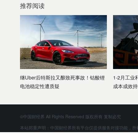
推荐阅读
继Uber后特斯拉又酿致死事故！钴酸锂
1-2月工业
电池稳定性遭质疑
成本成效持
©中国财经界 All Rights Reserved 版权所有 复制必究
本站郑重声明：中国财经界所有平台仅提供服务对接功能，所