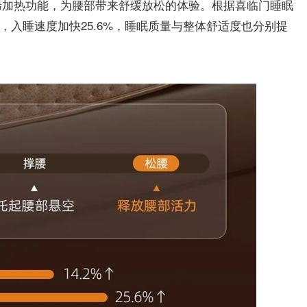
烯加热功能，为腰部带来舒缓放松的体验。根据喜临门睡眠
%，入睡速度加快25.6%，睡眠质量与整体舒适度也分别提