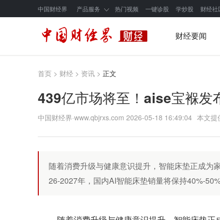
中国财经界
产品服务
热门视频
一键诊股
学炒股
财经社
财经要闻
首页
>
财经
>
资讯
>
正文
439亿市场将至！aise宝褓
中国财经界·www.qbjrxs.com
2026-05-18 16:49:04
本文提
随着消费升级与健康意识提升，智能床垫正成为家
26-2027年，国内AI智能床垫销量将保持40%-5
随着消费升级与健康意识提升，智能床垫正