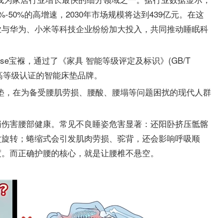
0%-50%的高增速，2030年市场规模将达到439亿元。在这
业与华为、小米等科技企业纷纷加大投入，共同推动睡眠科
se宝褓，通过了《家具 智能等级评定及标识》(GB/T
级最高等级认证的智能床垫品牌。
智能床垫，在为备受腰肌劳损、腰酸、腰塌等问题困扰的现代人群
悄伤害腰部健康。常见不良睡姿危害显著：还阳卧挤压骶髂
盆旋转；蜷缩式会引发肌肉劳损、驼背，还会影响呼吸顺
度。而正确护腰的核心，就是让腰椎不悬空。