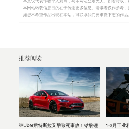
本文仅代表作者个人观点，与本网站立场无关。如若转载，
本网站转载信息目的在于传递更多信息。请读者仅作参考，
如您不希望作品出现在本站，可联系我们要求撤下您的作品。邮箱:i
推荐阅读
继Uber后特斯拉又酿致死事故！钴酸锂
1-2月工业