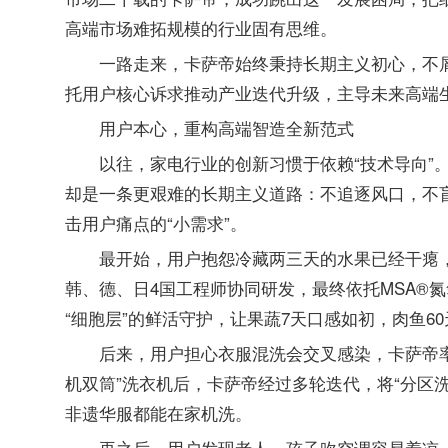
高端市场难拓规模的行业固有思维。
一路走来，卡萨帝始终秉持长期主义初心，不
托用户核心诉求推动产业迭代升级，主导未来高端
用户本心，重构高端智造全新范式
以往，家电行业的创新习惯于依赖“技术导向”
却是一条更艰难的长期主义道路：不追逐风口，不
击用户痛点的“小需求”。
最开始，用户抱怨冷藏两三天的水果已经干瘪，
韩、德、日4国工程师协同研发，最终依托MSA®
“细胞层”的鲜活守护，让果蔬7天口感如初，肉鱼6
后来，用户担心衣服混洗会交叉感染，卡萨帝率先
机双筒”洗衣机后，卡萨帝经过多轮迭代，将“分区
非遗华服都能在家机洗。
再之后，用户发现老人、孩子吹空调容易着凉，