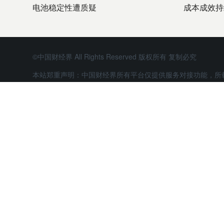
电池稳定性遭质疑
成本成效持
©中国财经界 All Rights Reserved 版权所有 复制必究
本站郑重声明：中国财经界所有平台仅提供服务对接功能，所