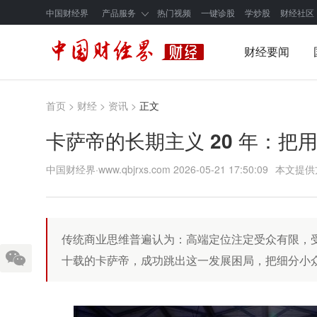
中国财经界
产品服务
热门视频
一键诊股
学炒股
财经社区
财经要闻
首页
>
财经
>
资讯
>
正文
卡萨帝的长期主义 20 年：把
中国财经界·www.qbjrxs.com
2026-05-21 17:50:09
本文提供
传统商业思维普遍认为：高端定位注定受众有限，
十载的卡萨帝，成功跳出这一发展困局，把细分小