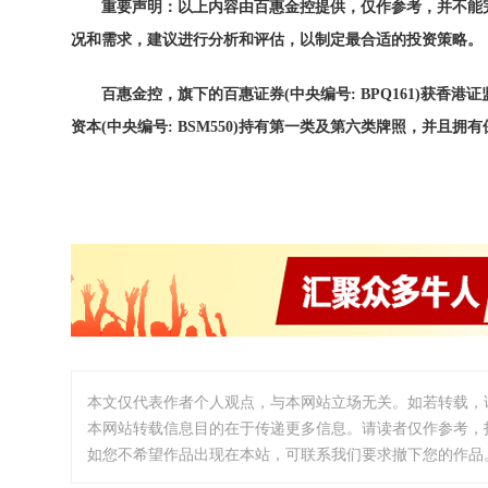
重要声明：以上
内
容由百
惠金控提供
，
仅
作参考，并不能
况和需求，建
议进
行分析和
评
估，以制定最合适的投
资
策略。
百惠金控，旗下的百惠
证
券
(中央
编
号
: BPQ161)
获
香港
证
资
本
(中央
编
号
: BSM550)
持有第
一类及第六类牌照，并且拥有
本文仅代表作者个人观点，与本网站立场无关。如若转载，
本网站转载信息目的在于传递更多信息。请读者仅作参考，
如您不希望作品出现在本站，可联系我们要求撤下您的作品。邮箱:i