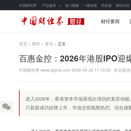
中国财经界
产品服务
热门视频
一键诊股
学炒股
财经社区
财经要闻
首页
>
财经
>
资讯
>
正文
百惠金控：2026年港股IPO
中国财经界·www.qbjrxs.com
2026-05-26 17:15:00
本文提供
进入2026年，香港资本市场展现出强劲的复苏动能
只新股成功挂牌上市，市场交投氛围热烈。综合德