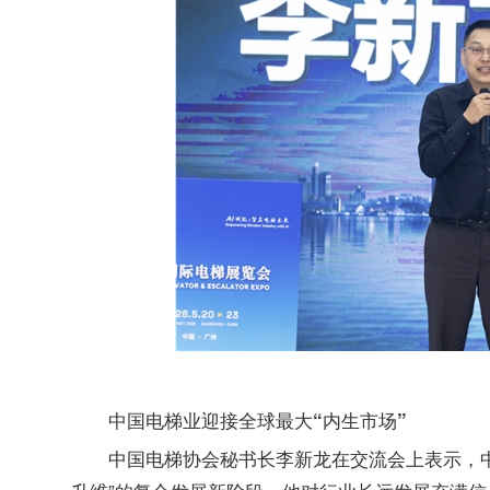
中国电梯
业迎接全球最大“
内生市场
”
中国电梯协会秘书长李新龙在交流会上表示，中