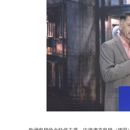
欧洲电梯协会轮值主席、中德虏克电梯（德国）总裁A