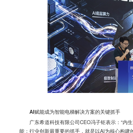
AI赋能成为
智能电梯解决方案的
关键
抓手
广东希道科技有限公司CEO冯子钜表示：“内
能；行业创新最重要的抓手，就是以AI为核心构建