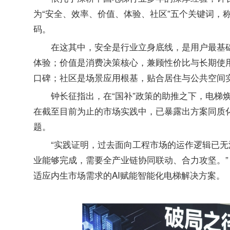
为“安全、效率、价值、体验、社区”五个关键词，
码。
在这其中，安全是行业立身底线，是用户最基
体验；价值是消费决策核心，兼顾性价比与长期使
口碑；社区是场景应用根基，贴合居住与公共空间
钟长征指出，在“国补”政策的助推之下，电梯
在截至目前为止的市场实践中，已暴露出方案同质
题。
“实践证明，过去面向工程市场的运作逻辑已
业能够完成，需要全产业链协同联动、合力攻坚。”
适应内生市场需求的AI赋能智能化电梯解决方案。