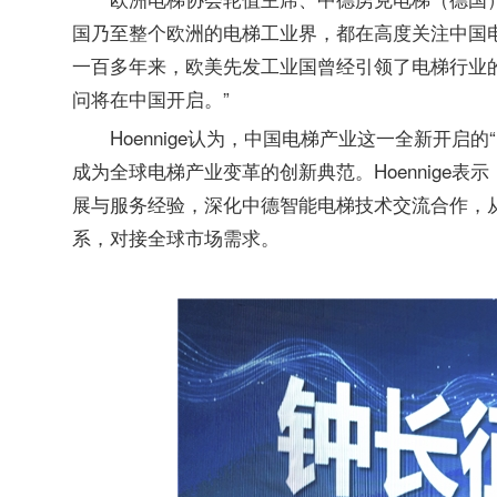
国乃至整个欧洲的电梯工业界，都在高度关注中国电梯
一百多年来，欧美先发工业国曾经引领了电梯行业
问将在中国开启。”
Hoennige认为，中国电梯产业这一全新开
成为全球电梯产业变革的创新典范。Hoennige
展与服务经验，深化中德智能电梯技术交流合作，
系，对接全球市场需求。