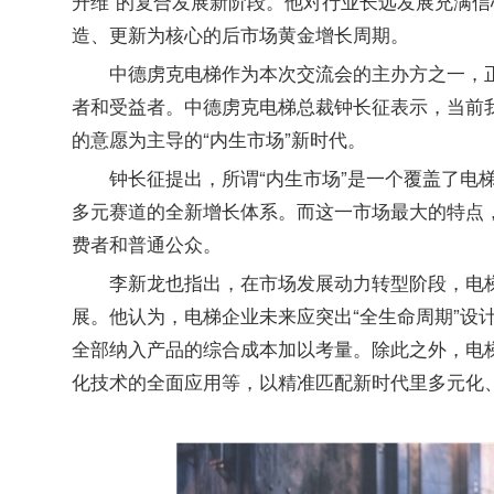
升维”的复合发展新阶段。他对行业长远发展充满
造、更新为核心的后市场黄金增长周期。
中德虏克电梯作为本次交流会的主办方之一，正
者和受益者。中德虏克电梯总裁钟长征表示，当前
的意愿为主导的“内生市场”新时代。
钟长征提出，所谓“内生市场”是一个覆盖了电
多元赛道的全新增长体系。而这一市场最大的特点
费者和普通公众。
李新龙也指出，在市场发展动力转型阶段，电
展。他认为，电梯企业未来应突出“全生命周期”设
全部纳入产品的综合成本加以考量。除此之外，电
化技术的全面应用等，以精准匹配新时代里多元化