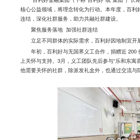
核心公益领域，将理念转化为行动。本年度，百利
连结，深化社群服务，助力共融社群建设。
聚焦服务落地
加强社群连结
立足不同群体的实际需求，百利好因地制宜开
年初，百利好与无国界义工合作，捐赠近 20
上关怀与支持。3月，义工团队先后参与“乐和东寓
他需要关怀的社群，除派发礼盒外，也通过交流与