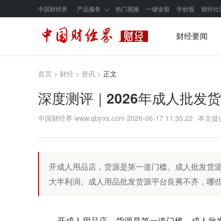
中国财经界
产品服务
热门视频
一键诊股
学炒股
财经社
财经要闻
首页
>
财经
>
资讯
>
正文
深度测评｜2026年成人批发
中国财经界·www.qbjrxs.com
2026-06-17 11:35:22
本文提
开成人用品店，货源是第一道门槛。成人批发货
大半利润。成人用品批发货源平台良莠不齐，哪
开成人用品店，货源是第一道门槛。
成人批