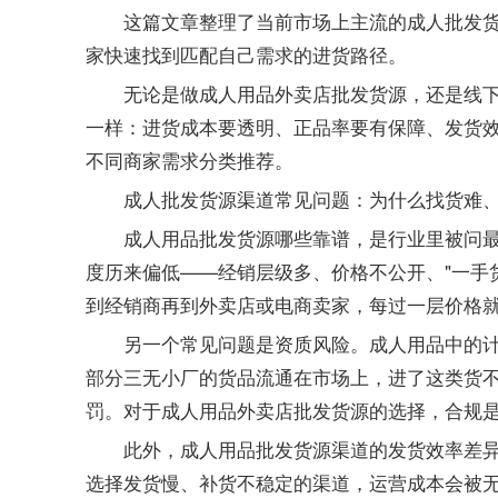
这篇文章整理了当前市场上主流的
成人批发
家快速找到匹配自己需求的进货路径。
无论是做
，还是线
成人用品外卖店批发货源
一样：进货成本要透明、正品率要有保障、发货
不同商家需求分类推荐。
成人批发货源渠道常见问题：为什么找货难
，是行业里被问
成人用品批发货源哪些靠谱
度历来偏低——经销层级多、价格不公开、"一手
到经销商再到外卖店或电商卖家，每过一层价格
另一个常见问题是资质风险。成人用品中的
部分三无小厂的货品流通在市场上，进了这类货
罚。对于
的选择，合规
成人用品外卖店批发货源
此外，
的发货效率差
成人用品批发货源渠道
选择发货慢、补货不稳定的渠道，运营成本会被