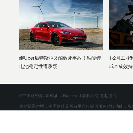
继Uber后特斯拉又酿致死事故！钴酸锂
1-2月工业
电池稳定性遭质疑
成本成效持
©中国财经界 All Rights Reserved 版权所有 复制必究
本站郑重声明：中国财经界所有平台仅提供服务对接功能，所