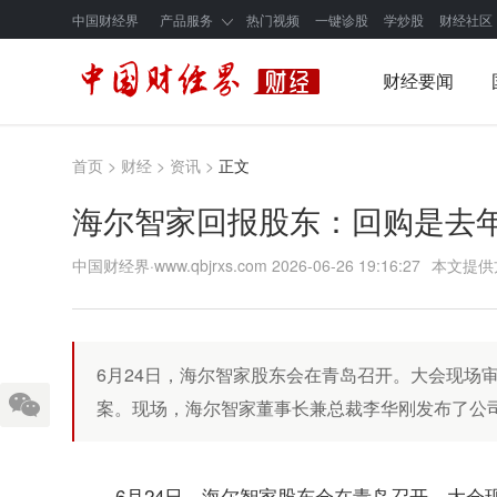
中国财经界
产品服务
热门视频
一键诊股
学炒股
财经社区
财经要闻
首页
>
财经
>
资讯
>
正文
海尔智家回报股东：回购是去年
中国财经界·www.qbjrxs.com
2026-06-26 19:16:27
本文提供
6月24日，海尔智家股东会在青岛召开。大会现场
案。现场，海尔智家董事长兼总裁李华刚发布了公
6月24日，海尔智家股东会在青岛召开。大