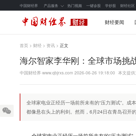
中国财经界
产品服务
热门视频
一键诊股
学炒股
财经社区
财经要闻
首页
>
财经
>
资讯
>
正文
海尔智家李华刚：全球市场挑
中国财经界·www.qbjrxs.com
2026-06-26 19:18:00
本文提供
全球家电业正经历一场前所未有的“压力测试”。成本高企、
都像悬在头上的利剑。然而，6月24日在青岛召开
全球家电业正经历一场前所未有的“压力测试