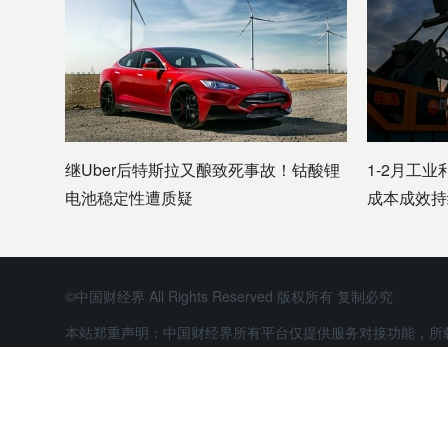
继Uber后特斯拉又酿致死事故！钴酸锂
1-2月工业
电池稳定性遭质疑
成本成效持
©中国财经界 All Rights Reserved 版权所有 复制必究
本站郑重声明：中国财经界所有平台仅提供服务对接功能，所