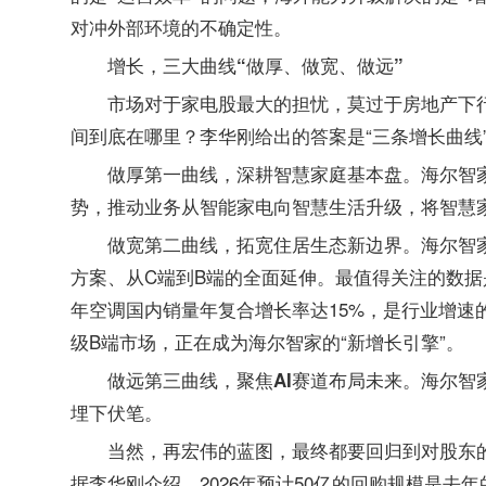
对冲外部环境的不确定性。
增长，三大曲线“做厚、做宽、做远”
市场对于家电股最大的担忧，莫过于房地产下
间到底在哪里？李华刚给出的答案是“三条增长曲线
海尔智
做厚第一曲线，深耕智慧家庭基本盘。
势，推动业务从智能家电向智慧生活升级，将智慧
海尔智
做宽第二曲线，拓宽住居生态新边界。
方案、从C端到B端的全面延伸。最值得关注的数据是，2
年空调国内销量年复合增长率达15%，是行业增速
级B端市场，正在成为海尔智家的“新增长引擎”。
海尔智
做远第三曲线，聚焦AI赛道布局未来。
埋下伏笔。
当然，再宏伟的蓝图，最终都要回归到对股东
据李华刚介绍，2026年预计50亿的回购规模是去年的