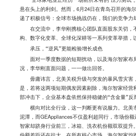
悬在头上的利剑。然而，6月24日在青岛召开的海
递了积极信号：
全球市场挑战仍在，我们的竞争力
在交流中，李华刚携核心团队直面股东关切，
构、数字化变革、全球化深耕等一系列变革举措，
承压，“逆风”更能检验增长成色
面对一季度数据的短期扰动，以及海尔智家布
况，李华刚直面问题，一一做出回答。
毋庸讳言，北美关税升级与突发的暴风雪灾害，
是，若将这两项短期偶发因素剔除，海尔智家经营利
部冲击下，企业基本盘依然保持稳健的“含金量”反
横向对比全行业，这一判断更有说服力。北美
泥潭，而GEAppliances不仅盈利超同行，市
智家却跻身行业前三，冰箱、洗衣机份额双双提升
份额差距还在拉大。在所有核心市场，海尔智家均