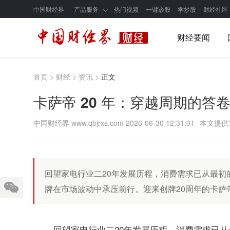
中国财经界
产品服务
热门视频
一键诊股
学炒股
财经社区
财经要闻
首页
>
财经
>
资讯
>
正文
卡萨帝 20 年：穿越周期的答
中国财经界·www.qbjrxs.com
2026-06-30 12:31:01
本文提供
回望家电行业二20年发展历程，消费需求已从最
牌在市场波动中承压前行。迎来创牌20周年的卡萨
回望家电行业二20年发展历程，消费需求已