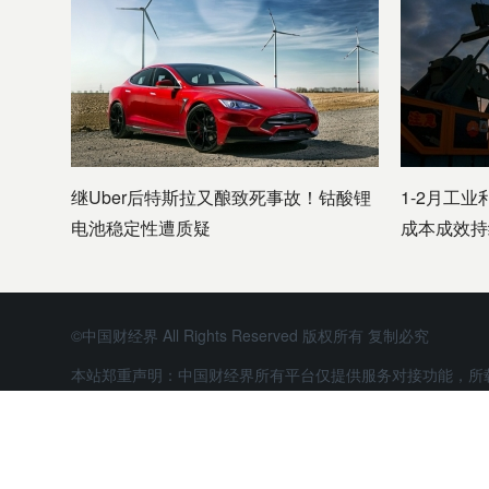
继Uber后特斯拉又酿致死事故！钴酸锂
1-2月工业
电池稳定性遭质疑
成本成效持
©中国财经界 All Rights Reserved 版权所有 复制必究
本站郑重声明：中国财经界所有平台仅提供服务对接功能，所