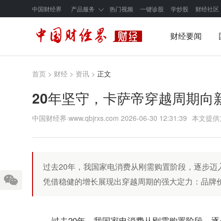
中国财经界
产品服务
热门视频
一键诊股
学炒股
财经社区
财经要闻
首页
>
财经
>
资讯
>
正文
20年坚守，卡萨帝穿越周期向
中国财经界·www.qbjrxs.com
2026-06-30 12:31:39
本文提供
过去20年，我国家电消费从刚需购置阶段，逐步迈
凭借稳健的增长展现出穿越周期的强大定力：品牌
过去20年，我国家电消费从刚需购置阶段，