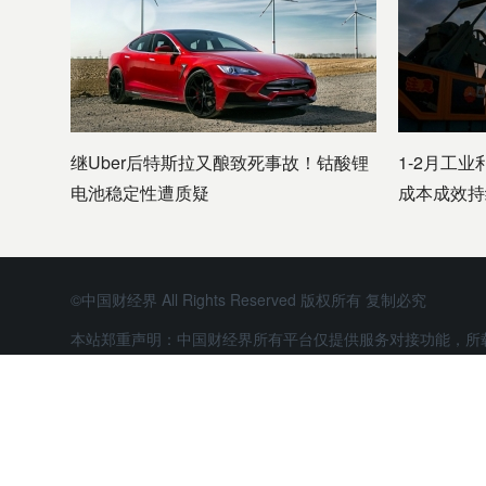
继Uber后特斯拉又酿致死事故！钴酸锂
1-2月工业
电池稳定性遭质疑
成本成效持
©中国财经界 All Rights Reserved 版权所有 复制必究
本站郑重声明：中国财经界所有平台仅提供服务对接功能，所