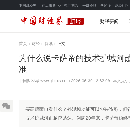
中国财经界
产品服务
热门视频
一键诊股
学炒股
财经社区
财经要闻
首页
>
财经
>
资讯
>
正文
为什么说卡萨帝的技术护城河
准
中国财经界·www.qbjrxs.com
2026-06-30 12:32:09
本文提供
买高端家电看什么？外观和功能可以包装造势，但
技术护城河正越挖越深。创牌20年来，卡萨帝始终