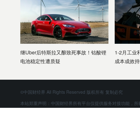
继Uber后特斯拉又酿致死事故！钴酸锂
1-2月工业
电池稳定性遭质疑
成本成效持
©中国财经界 All Rights Reserved 版权所有 复制必究
本站郑重声明：中国财经界所有平台仅提供服务对接功能，所