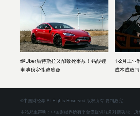
继Uber后特斯拉又酿致死事故！钴酸锂
1-2月工业
电池稳定性遭质疑
成本成效持
©中国财经界 All Rights Reserved 版权所有 复制必究
本站郑重声明：中国财经界所有平台仅提供服务对接功能，所