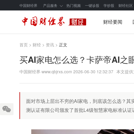
中国财经界
产品服务
热门视频
一键诊股
学炒股
财经社区
财经要闻
首页
>
财经
>
资讯
>
正文
买AI家电怎么选？卡萨帝AI之
中国财经界·www.qbjrxs.com
2026-06-30 12:32:37
本文提供
面对市场上层出不穷的AI家电，到底该怎么选？其
测认证有限公司颁发了首批L4级智慧家电标准认证