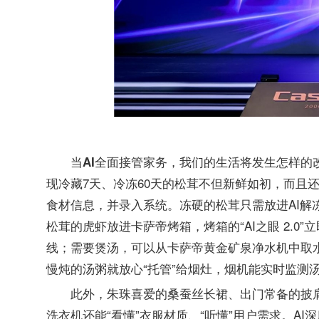
当AI全面接管家务，我们的生活将发生怎样的
现冷藏7天、冷冻60天的松茸不但新鲜如初，而且
食材信息，并录入系统。冻硬的松茸只需放进AI解
松茸的虎虾放进卡萨帝烤箱，烤箱的“AI之眼 2.
线；需要煲汤，可以从卡萨帝黄金矿泉净水机中取
慢炖的汤粥就放心“托管”给烟灶，烟机能实时监测
此外，朱珠喜爱的桑蚕丝长裙、出门常备的披肩，
洗衣机还能“看懂”衣服材质、“听懂”用户需求。A