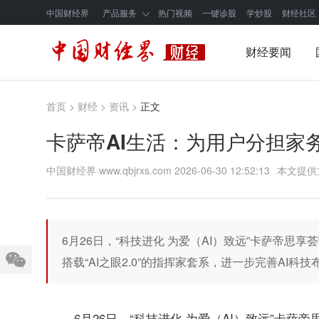
中国财经界
产品服务
热门视频
一键诊股
学炒股
财经社区
财经要闻
首页
>
财经
>
资讯
>
正文
卡萨帝AI生活：为用户分担家
中国财经界·www.qbjrxs.com
2026-06-30 12:52:13
本文提供
6月26日，“科技进化 为爱（AI）致远”卡萨帝思
搭载“AI之眼2.0”的指挥家套系，进一步完善AI科技
6月26日，“科技进化 为爱（AI）致远”卡