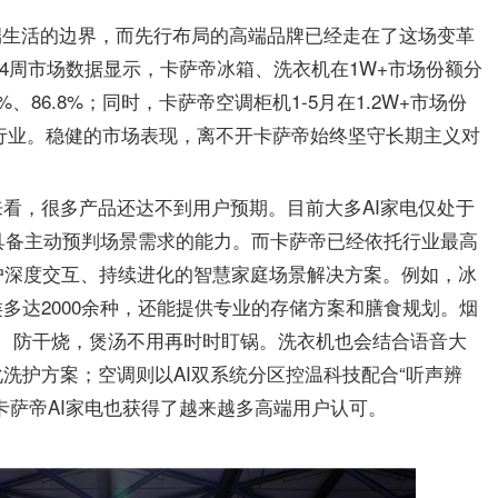
端生活的边界，而先行布局的高端品牌已经走在了这场变革
1-24周市场数据显示，卡萨帝冰箱、洗衣机在1W+市场份额分
%、86.8%；同时，卡萨帝空调柜机1-5月在1.2W+市场份
跑赢行业。稳健的市场表现，离不开卡萨帝始终坚守长期主义对
看，很多产品还达不到用户预期。目前大多AI家电仅处于
不具备主动预判场景需求的能力。而卡萨帝已经依托行业最高
户深度交互、持续进化的智慧家庭场景解决方案。例如，冰
多达2000余种，还能提供专业的存储方案和膳食规划。烟
、防干烧，煲汤不用再时时盯锅。洗衣机也会结合语音大
洗护方案；空调则以AI双系统分区控温科技配合“听声辨
卡萨帝AI家电也获得了越来越多高端用户认可。