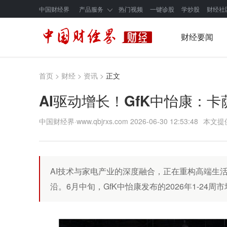
中国财经界
产品服务
热门视频
一键诊股
学炒股
财经社
财经要闻
首页
>
财经
>
资讯
>
正文
AI驱动增长！GfK中怡康：卡萨
中国财经界·www.qbjrxs.com
2026-06-30 12:53:48
本文提
AI技术与家电产业的深度融合，正在重构高端生
沿。6月中旬，GfK中怡康发布的2026年1-24