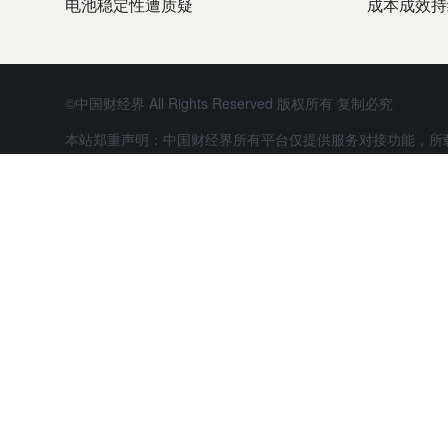
电池稳定性遭质疑
成本成效持
©中国财经界 All Rights Reserved 版权所有 复制必究
本站郑重声明：中国财经界所有平台仅提供服务对接功能，所