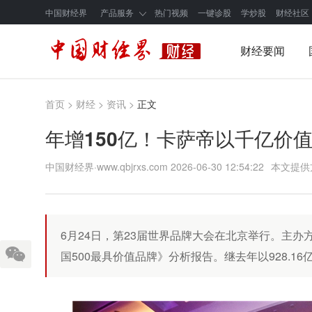
中国财经界
产品服务
热门视频
一键诊股
学炒股
财经社区
财经要闻
首页
>
财经
>
资讯
>
正文
年增150亿！卡萨帝以千亿价
中国财经界·www.qbjrxs.com
2026-06-30 12:54:22
本文提供
6月24日，第23届世界品牌大会在北京举行。主办方世界
国500最具价值品牌》分析报告。继去年以928.1