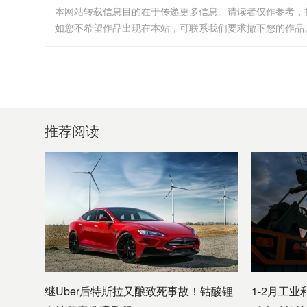
本网站转载信息目的在于传递更多信息。请读者仅作参考，
如您不希望作品出现在本站，可联系我们要求撤下您的作品。邮箱:i
推荐阅读
继Uber后特斯拉又酿致死事故！钴酸锂
1-2月工业