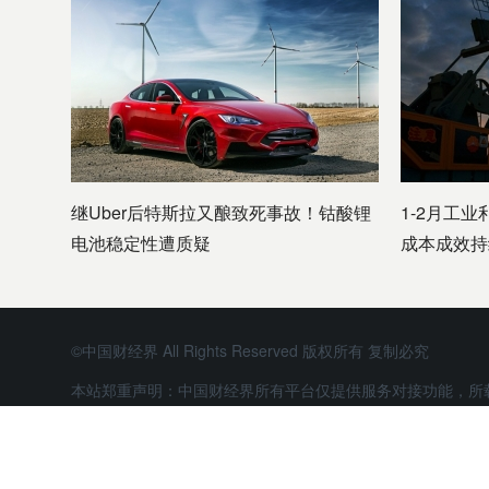
继Uber后特斯拉又酿致死事故！钴酸锂
1-2月工业
电池稳定性遭质疑
成本成效持
©中国财经界 All Rights Reserved 版权所有 复制必究
本站郑重声明：中国财经界所有平台仅提供服务对接功能，所