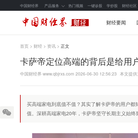
中国财经界
产品服务
热门视频
一键诊股
学炒股
财经社区
财经要闻
首页
>
财经
>
资讯
>
正文
卡萨帝定位高端的背后是给用
中国财经界·www.qbjrxs.com
2026-06-30 12:56:23
本文提供
买高端家电到底值不值？其实了解卡萨帝的用户都
值。深耕高端家电20年，卡萨帝坚守长期主义始终