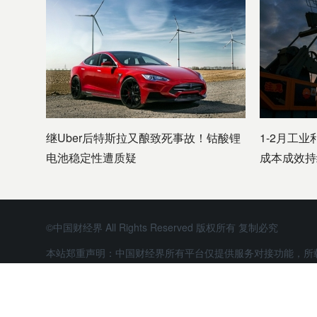
继Uber后特斯拉又酿致死事故！钴酸锂
1-2月工业
电池稳定性遭质疑
成本成效持
©中国财经界 All Rights Reserved 版权所有 复制必究
本站郑重声明：中国财经界所有平台仅提供服务对接功能，所