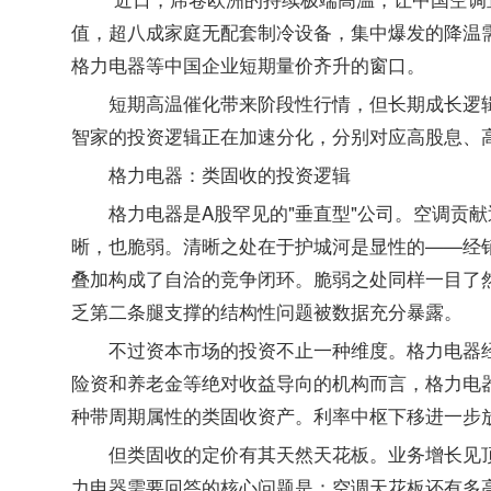
值，超八成家庭无配套制冷设备，集中爆发的降温
格力电器等中国企业短期量价齐升的窗口。
短期高温催化带来阶段性行情，但长期成长逻
智家的投资逻辑正在加速分化，分别对应高股息、
格力电器：类固收的
投资
逻辑
格力电器是A股罕见的"垂直型"公司。空调贡
晰，也脆弱。清晰之处在于护城河是显性的——经
叠加构成了自洽的竞争闭环。脆弱之处同样一目了然
乏第二条腿支撑的结构性问题被数据充分暴露。
不过资本市场的投资不止一种维度。格力电器
险资和养老金等绝对收益导向的机构而言，格力电器
种带周期属性的类固收资产。利率中枢下移进一步
但类固收的定价有其天然天花板。业务增长见
力电器需要回答的核心问题是：空调天花板还有多