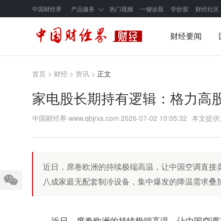
中国财经界
产品服务
热门视频
一键诊股
学炒股
财经社区
财经要闻
首页
>
财经
>
资讯
>
正文
家电股长期持有逻辑：格力高
中国财经界·www.qbjrxs.com
2026-07-02 10:05:32
本文提供
近日，席卷欧洲的持续极端高温，让中国空调直接
八成家庭无配套制冷设备，集中爆发的降温需求叠
近日，席卷欧洲的持续极端高温，让中国空调