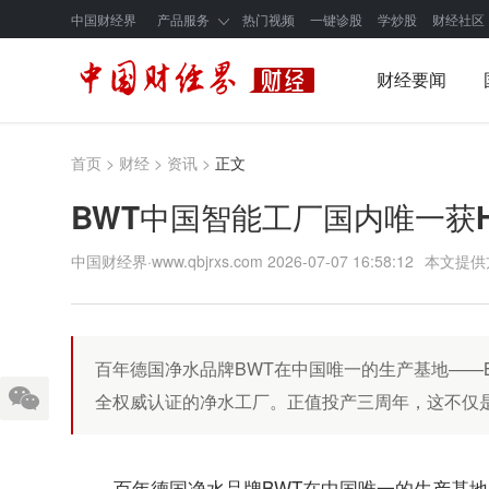
中国财经界
产品服务
热门视频
一键诊股
学炒股
财经社区
财经要闻
首页
>
财经
>
资讯
>
正文
BWT中国智能工厂国内唯一获H
中国财经界·www.qbjrxs.com
2026-07-07 16:58:12
本文提供
百年德国净水品牌BWT在中国唯一的生产基地——
全权威认证的净水工厂。正值投产三周年，这不仅是
百年德国净水品牌BWT在中国唯一的生产基地