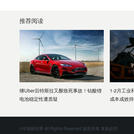
推荐阅读
继Uber后特斯拉又酿致死事故！钴酸锂
1-2月工业
电池稳定性遭质疑
成本成效持
©中国财经界 All Rights Reserved 版权所有 复制必究